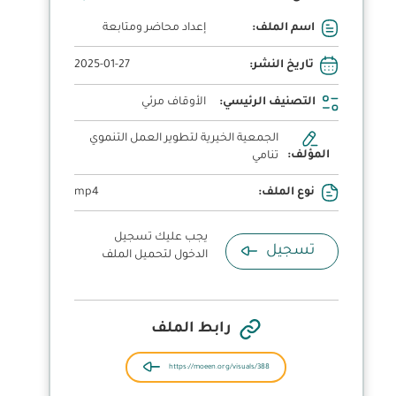
إعداد محاضر ومتابعة
اسم الملف:
توصيات مجلس النظارة |
م.موسى الموسى
2025-01-27
تاريخ النشر:
التصنيف الرئيسي:
الأوقاف مرئي
الجمعية الخيرية لتطوير العمل التنموي
المؤلف:
تنامي
mp4
نوع الملف:
يجب عليك تسجيل
تسجيل
الدخول لتحميل الملف
رابط الملف
https://moeen.org/visuals/388