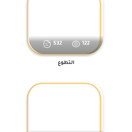
532
122
التطوع